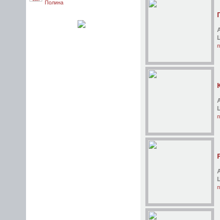
Полина
п
п
п