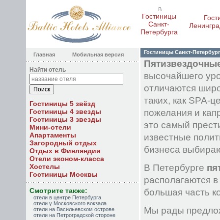
Гостиницы
Гост
Санкт-
Ленингра
Петербурга
Гостиницы Санкт-Петербург
Главная
Мобильная версия
Пятизвездочные
Найти отель
высочайшего уро
отличаются широ
таких, как SPA-ц
Гостиницы 5 звёзд
Гостиницы 4 звезды
пожелания и капр
Гостиницы 3 звезды
это самый прес
Мини-отели
Апартаменты
известные полит
Загородный отдых
бизнеса выбираю
Отдых в Финляндии
Отели эконом-класса
Хостелы
В Петербурге
пя
Гостиницы Москвы
располагаются в 
Смотрите также:
большая часть к
отели в центре Петербурга
отели у Московского вокзала
Мы рады предло
отели на Васильевском острове
отели на Петроградской стороне