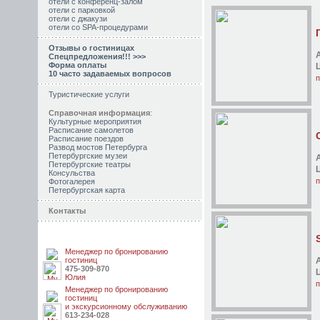
отели с конференц-залом
отели с парковкой
отели с джакузи
отели со SPA-процедурами
Отзывы о гостиницах
Спецпредложения!!! >>>
Форма оплаты
10 часто задаваемых вопросов
п
Туристические услуги
Справочная информация
:
Культурные мероприятия
Расписание самолетов
Расписание поездов
Развод мостов Петербурга
Петербургские музеи
Петербургские театры
Консульства
п
Фотогалерея
Петербургская карта
Контакты
Менеджер по бронированию
гостиниц
475-309-870
Юлия
п
Менеджер по бронированию
гостиниц
и экскурсионному обслуживанию
613-234-028