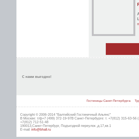
п
С нами выгодно!
Гостиницы Санкт-Петербурга
Ту
Copyright © 2006-2014 "Балтийский Гостиничный Альянс"
В Москве: т/ф+7 (499) 372-19-97В Санкт-Петербурге: т. +7(812)
315-63-56 (п
+7(812) 712-51-48
190013,Санкт-Петербург, Подъездной переулок ,д.17,кв.1
E-mail:
info@bhall.ru