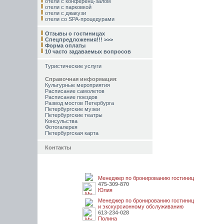
отели с конференц-залом
отели с парковкой
отели с джакузи
отели со SPA-процедурами
Отзывы о гостиницах
Спецпредложения!!! >>>
Форма оплаты
10 часто задаваемых вопросов
Туристические услуги
Справочная информация
:
Культурные мероприятия
Расписание самолетов
Расписание поездов
Развод мостов Петербурга
Петербургские музеи
Петербургские театры
Консульства
Фотогалерея
Петербургская карта
Контакты
Менеджер по бронированию гостиниц
475-309-870
Юлия
Менеджер по бронированию гостиниц
и экскурсионному обслуживанию
613-234-028
Полина