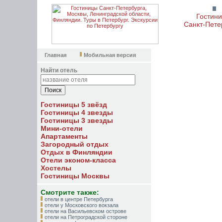
Гостин
Санкт-Пете
Главная
Мобильная версия
Найти отель
Гостиницы 5 звёзд
Гостиницы 4 звезды
Гостиницы 3 звезды
Мини-отели
Апартаменты
Загородный отдых
Отдых в Финляндии
Отели эконом-класса
Хостелы
Гостиницы Москвы
Смотрите также:
отели в центре Петербурга
отели у Московского вокзала
отели на Васильевском острове
отели на Петроградской стороне