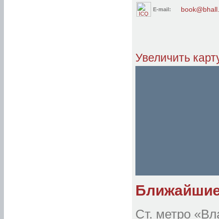
«Невский 72»
book@bhall.
E-mail:
«Невский берег на Невском, 122»
«Невский берег на Невском, 93»
«Невский контур»
«Невский Маяк»
«Олимп»
5 Советская
«Палантин»
«Петерштадт»
Увеличить карт
«Петровская Арка»
«Петровская пристань»
«Пио» на моховой
«Премьера-люкс»
«Премьера» (Союза Печатников)
«Престиж»
«Примавера»
«Пятый угол»
«Северный модерн на Конной»
«Северный модерн на Введенской»
«Смоленка»
«Соло (на гороховой)»
«Соло на Петроградской»
«Соло на Фурштатской»
«Соло (на Якубовича)»
«Соната» на Большом пр.ПС
«Соната» на Гороховой ул.
«Соната» на ул. Ломоносова
«Соната» на ул.Маяковского
«СПБВЕРГАЗ»
«Старый Невский»
«Суворовъ»
Ближайшие 
«Счастливый Пушкин»
«У театра»
«У Эрмитажа»
«Форте Инн»
«Форт-Р»
Ст. метро «Вл
«Централь»