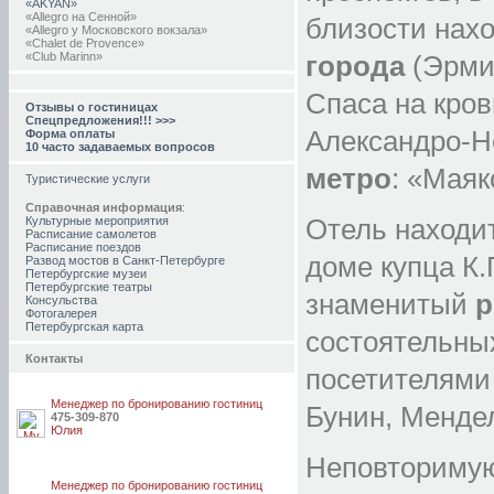
«AKYAN»
«Allegro на Сенной»
близости нах
«Allegro у Московского вокзала»
«Chalet de Provence»
«Club Marinn»
города
(Эрмит
«Demidov»
«Freedom»
Спаса на кро
«G73»
Отзывы о гостиницах
«Matrix»
Спецпредложения!!! >>>
«Men'k Kings»
Александро-Н
Форма оплаты
«Nouvelle Europe»
10 часто задаваемых вопросов
«Old Flat»
«Park Lane»
метро
: «Маяк
«Peterville»
Туристические услуги
«Residence»
«Residence» у Адмиралтейства
Справочная информация
:
«Sky Hotel»
Отель находит
Культурные мероприятия
«Абажур»
Расписание самолетов
«Аве Цезарь» (Б. Конюшенная)
Расписание поездов
«Аве Цезарь» (Невский, 61)
доме купца К.
Развод мостов в Санкт-Петербурге
«Аве Цезарь» (Пушкинская)
Петербургские музеи
«Аве Цезарь» (2-я линия В. О.)
Петербургские театры
«Адмирал»
знаменитый
р
Консульства
«Ажур»
Фотогалерея
«Акме» на Невском 78
Петербургская карта
состоятельны
«Акме» на Малой Морской
«Акцент»
Контакты
«Александрия»
посетителями 
«АмберХаус»
«Амплуа»
«Антре»
Менеджер по бронированию гостиниц
Бунин, Менде
«Антураж»
475-309-870
«Апайда»
Юлия
«Астер»
«Атриум»
Неповторимую
«Белые ночи»
«Бельведер-Невский»
Менеджер по бронированию гостиниц
«Бриз»