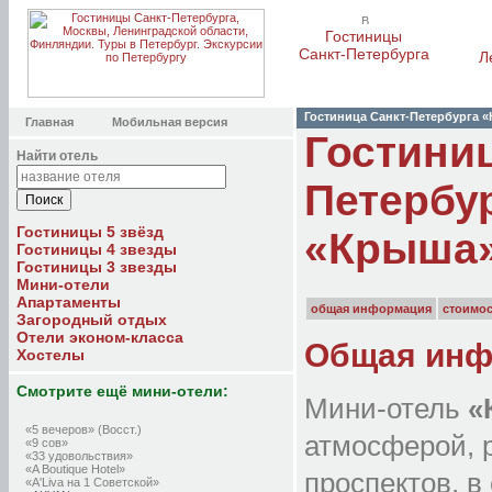
Гостиницы
Санкт-Петербурга
Л
Гостиница Санкт-Петербурга 
Главная
Мобильная версия
Гостиниц
Найти отель
Петербу
Гостиницы 5 звёзд
«Крыша»
Гостиницы 4 звезды
Гостиницы 3 звезды
Мини-отели
Апартаменты
общая информация
стоимо
Загородный отдых
Отели эконом-класса
Общая инф
Хостелы
Смотрите ещё мини-отели:
Мини-отель
«
«5 вечеров» (Восст.)
атмосферой, 
«9 сов»
«33 удовольствия»
«A Boutique Hotel»
проспектов, в
«A'Liva на 1 Советской»