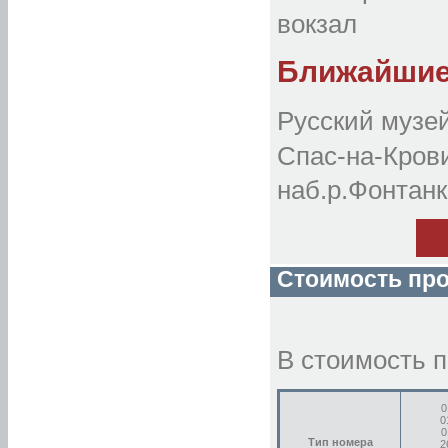
«Чехов»
«Эгоист»
вокзал
«Экспресс»
«Элегант»
«Элегия»
Ближайшие
«Южно-Приморский»
Русский музе
Спас-на-Кров
наб.р.Фонтан
Стоимость пр
В стоимость 
0
0
0
Тип номера
2