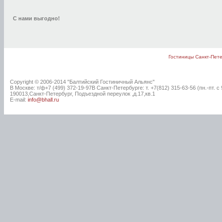
С нами выгодно!
Гостиницы Санкт-Пет
Copyright © 2006-2014 "Балтийский Гостиничный Альянс"
В Москве: т/ф+7 (499) 372-19-97В Санкт-Петербурге: т. +7(812)
315-63-56 (пн.-пт. с 
190013,Санкт-Петербург, Подъездной переулок ,д.17,кв.1
E-mail:
info@bhall.ru