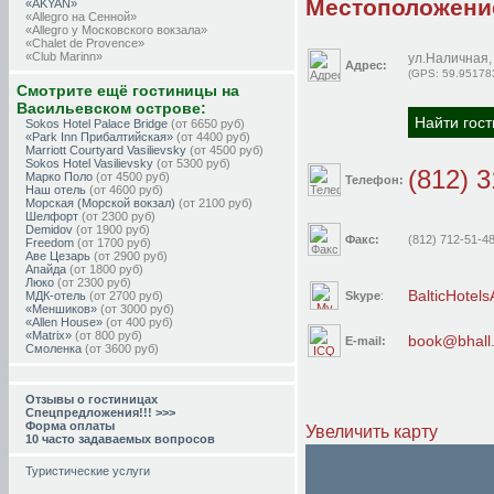
Местоположени
«AKYAN»
«Allegro на Сенной»
«Allegro у Московского вокзала»
«Chalet de Provence»
«Club Marinn»
ул.Наличная, 
Адрес:
«Demidov»
(GPS: 59.95178
«Freedom»
Смотрите ещё гостиницы на
«G73»
Васильевском острове:
«Matrix»
Найти гос
«Men'k Kings»
Sokos Hotel Palace Bridge
(от 6650 руб)
«Nouvelle Europe»
«Park Inn Прибалтийская»
(от 4400 руб)
«Old Flat»
Marriott Courtyard Vasilievsky
(от 4500 руб)
«Park Lane»
Sokos Hotel Vasilievsky
(от 5300 руб)
(812) 
«Peterville»
Марко Поло
(от 4500 руб)
Телефон:
«Residence»
Наш отель
(от 4600 руб)
«Residence» у Адмиралтейства
Морская (Морской вокзал)
(от 2100 руб)
«Sky Hotel»
Шелфорт
(от 2300 руб)
«Абажур»
Demidov
(от 1900 руб)
Факс:
(812) 712-51-4
«Аве Цезарь» (Б. Конюшенная)
Freedom
(от 1700 руб)
«Аве Цезарь» (Невский, 61)
Аве Цезарь
(от 2900 руб)
«Аве Цезарь» (Пушкинская)
Апайда
(от 1800 руб)
«Аве Цезарь» (2-я линия В. О.)
Люко
(от 2300 руб)
BalticHotels
«Адмирал»
Skype
:
МДК-отель
(от 2700 руб)
«Ажур»
«Меншиков»
(от 3000 руб)
«Акме» на Невском 78
«Allen House»
(от 400 руб)
«Акме» на Малой Морской
«Matrix»
(от 800 руб)
book@bhall.
E-mail:
«Акцент»
Смоленка
(от 3600 руб)
«Александрия»
«АмберХаус»
«Амплуа»
Отзывы о гостиницах
«Антре»
Спецпредложения!!! >>>
«Антураж»
Форма оплаты
«Апайда»
Увеличить карту
10 часто задаваемых вопросов
«Астер»
«Атриум»
«Белые ночи»
Туристические услуги
«Бельведер-Невский»
«Бриз»