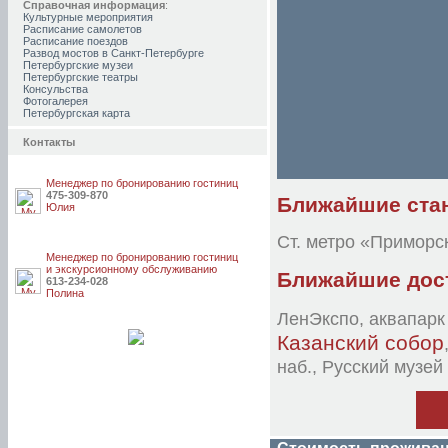
Справочная информация
:
«Валерия»
Культурные мероприятия
«Герцен Хаус»
Расписание самолетов
«Глория»
Расписание поездов
«Гостевой дом»
Развод мостов в Санкт-Петербурге
«Гостевой дом Давыдов»
Петербургские музеи
«Гранд Ладожский»
Петербургские театры
«Гранд Василеостровский»
Консульства
«Гранд Петроградский»
Фотогалерея
«Грифон»
Петербургская карта
«Делюкс на Галерной»
«Демидов мост»
Контакты
«Дом Вяземской»
«Дом Кумовича»
«Золотой лев»
«История» на Грибоедова
(Сфинкс)
Менеджер по бронированию гостиниц
«История» на Английской набережной
475-309-870
Ближайшие стан
(Усадьба)
Юлия
«Классик»
«Комфитель»
Ст. метро «Приморс
«Комфорт»
«Комфорт» на Чехова
Менеджер по бронированию гостиниц
«Крыша»
и экскурсионному обслуживанию
Ближайшие дос
«Ланселот»
613-234-028
«Лиготель»
Полина
«Люко»
«Марк Инн»
ЛенЭкспо, аквапарк
«Мармелад»
«МДК отель»
Казанский собор
«Меланж»
«Меншиков»
наб., Русский музей
«Мотель Вояж»
«Мойка,5»
«Мумий Тролль»
«Мэрибель»
«На Конюшенной»
«На Садовой»
«На Саперном»