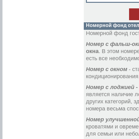
«Чехов»
«Эгоист»
«Экспресс»
«Элегант»
«Элегия»
«Южно-Приморский»
Номерной фонд отел
Номерной фонд гос
Номер с фальш-о
окна
. В этом номер
есть все необходим
Номер с окном
- с
кондиционирования,
Номер с лоджией
является наличие л
других категорий, 
номера весьма спос
Номер улучшенно
кроватями и овреме
для семьи или небо