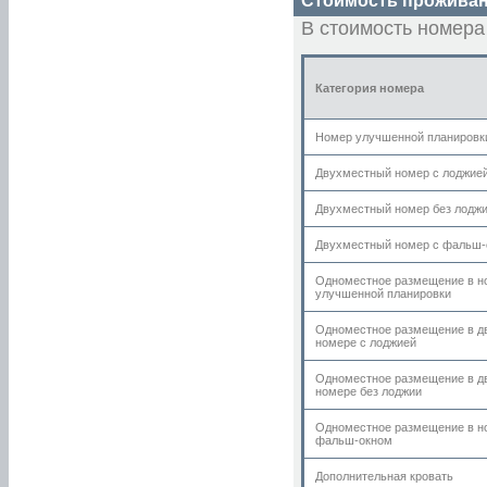
Стоимость проживан
«Невский 72»
«Невский берег на Невском, 122»
В стоимость номера
«Невский берег на Невском, 93»
«Невский контур»
«Невский Маяк»
«Олимп»
5 Советская
Категория номера
«Палантин»
«Петерштадт»
«Петровская Арка»
Номер улучшенной планировк
«Петровская пристань»
«Пио» на моховой
«Премьера-люкс»
Двухместный номер с лоджие
«Премьера» (Союза Печатников)
«Престиж»
«Примавера»
Двухместный номер без лодж
«Пятый угол»
«Северный модерн на Конной»
«Северный модерн на Введенской»
Двухместный номер с фальш-
«Смоленка»
«Соло (на гороховой)»
Одноместное размещение в н
«Соло на Петроградской»
улучшенной планировки
«Соло на Фурштатской»
«Соло (на Якубовича)»
«Соната» на Большом пр.ПС
Одноместное размещение в д
«Соната» на Гороховой ул.
номере с лоджией
«Соната» на ул. Ломоносова
«Соната» на ул.Маяковского
«СПБВЕРГАЗ»
Одноместное размещение в д
«Старый Невский»
номере без лоджии
«Суворовъ»
«Счастливый Пушкин»
«У театра»
Одноместное размещение в н
«У Эрмитажа»
фальш-окном
«Форте Инн»
«Форт-Р»
Дополнительная кровать
«Централь»