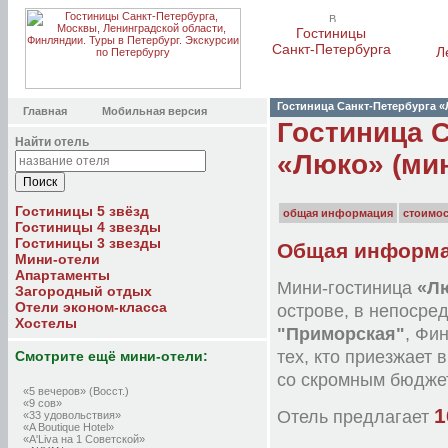
Гостиницы
Санкт-Петербурга
Л
Гостиница Санкт-Петербурга 
Главная
Мобильная версия
Гостиница 
Найти отель
«Люко» (мин
Гостиницы 5 звёзд
общая информация
стоимо
Гостиницы 4 звезды
Гостиницы 3 звезды
Общая информац
Мини-отели
Апартаменты
Мини-гостиница
«Л
Загородный отдых
Отели эконом-класса
острове, в непосре
Хостелы
"Приморская"
, Фи
тех, кто приезжает
Смотрите ещё мини-отели:
со скромным бюдже
«5 вечеров» (Восст.)
«9 сов»
1
Отель предлагает
«33 удовольствия»
«A Boutique Hotel»
«A'Liva на 1 Советской»